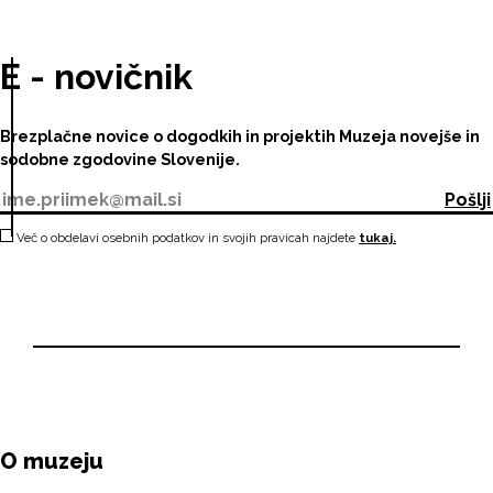
E - novičnik
Brezplačne novice o dogodkih in projektih Muzeja novejše in
sodobne zgodovine Slovenije.
Pošlji
Več o obdelavi osebnih podatkov in svojih pravicah najdete
tukaj.
O muzeju