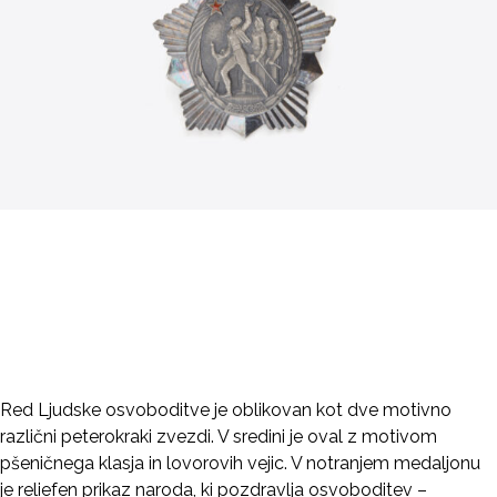
Red Ljudske osvoboditve je oblikovan kot dve motivno
različni peterokraki zvezdi. V sredini je oval z motivom
pšeničnega klasja in lovorovih vejic. V notranjem medaljonu
je reliefen prikaz naroda, ki pozdravlja osvoboditev –